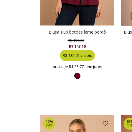
blusa slub botões leme bordô
bl
R$ 159,00
R$ 143,10
R$ 135,95 via pix
ou 4x de
R$ 35,77 sem juros
10%
10
OFF
OF