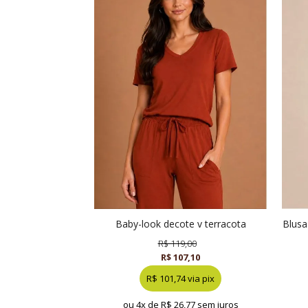
baby-look decote v terracota
blusa estampa chuvisco punho aberto
R$ 119,00
R$ 107,10
R$ 101,74 via pix
ou 4x de
R$ 26,77 sem juros