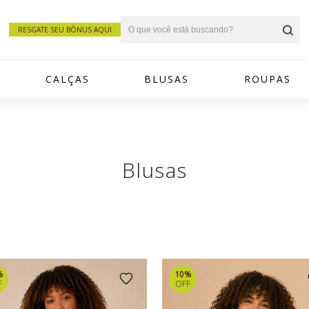
RESGATE SEU BÔNUS AQUI
CALÇAS
BLUSAS
ROUPAS
Blusas
%
10%
F
OFF