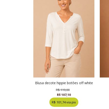
blusa decote hippie botões off white
R$ 119,00
R$ 107,10
R$ 101,74 via pix