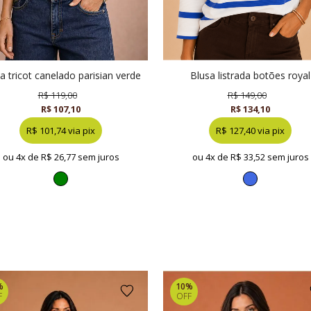
usa tricot canelado parisian verde
blusa listrada botões royal
R$ 119,00
R$ 149,00
R$ 107,10
R$ 134,10
R$ 101,74 via pix
R$ 127,40 via pix
ou 4x de
R$ 26,77 sem juros
ou 4x de
R$ 33,52 sem juros
%
10%
F
OFF