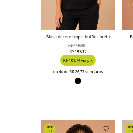
blusa decote hippie botões preto
R$ 119,00
R$ 107,10
R$ 101,74 via pix
ou 4x de
R$ 26,77 sem juros
10%
10
OFF
OF