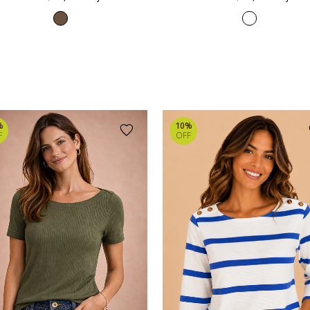
%
10%
F
OFF