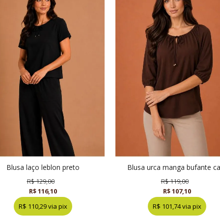
blusa laço leblon preto
blusa urca manga bufante c
R$ 129,00
R$ 119,00
R$ 116,10
R$ 107,10
R$ 110,29 via pix
R$ 101,74 via pix