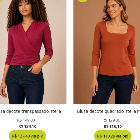
blusa decote quadrado stella maris
maris bordô
terracota
R$ 149,00
R$ 129,00
R$ 134,10
R$ 116,10
R$ 127,40 via pix
R$ 110,29 via pix