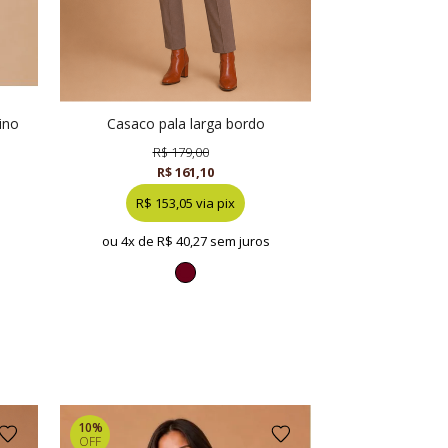
ino
casaco pala larga bordo
R$ 179,00
R$ 161,10
R$ 153,05 via pix
ou 4x de
R$ 40,27 sem juros
10%
OFF