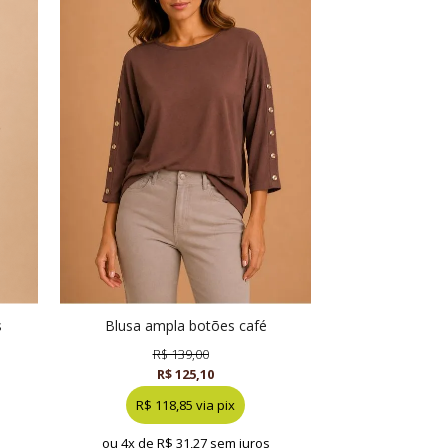
blusa ampla botões café
R$ 139,00
R$ 125,10
R$ 118,85 via pix
ou 4x de
R$ 31,27 sem juros