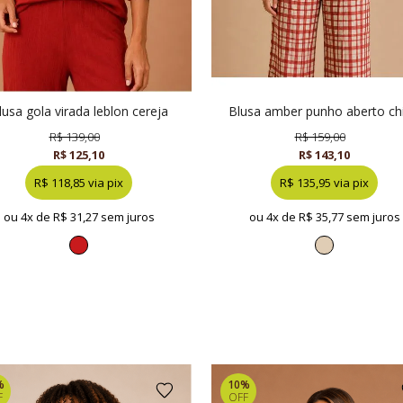
blusa gola virada leblon cereja
blusa amber punho aberto ch
R$ 139,00
R$ 159,00
R$ 125,10
R$ 143,10
R$ 118,85 via pix
R$ 135,95 via pix
ou 4x de
R$ 31,27 sem juros
ou 4x de
R$ 35,77 sem juros
%
10%
F
OFF