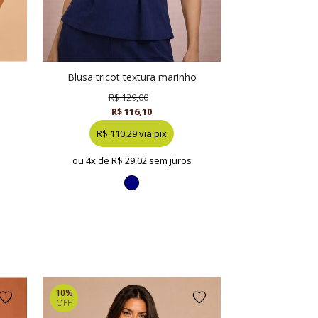
blusa tricot textura marinho
R$ 129,00
R$ 116,10
R$ 110,29 via pix
ou 4x de
R$ 29,02 sem juros
10%
OFF