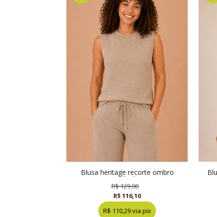
blusa heritage recorte ombro
blusa decote transpassado stella
amêndoa
R$ 129,00
R$ 116,10
R$ 110,29 via pix