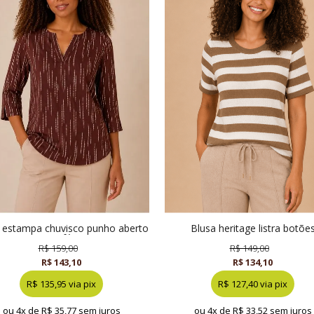
blusa heritage listra botões
café
cappuccino
R$ 159,00
R$ 149,00
R$ 143,10
R$ 134,10
R$ 135,95 via pix
R$ 127,40 via pix
ou 4x de
R$ 35,77 sem juros
ou 4x de
R$ 33,52 sem juros