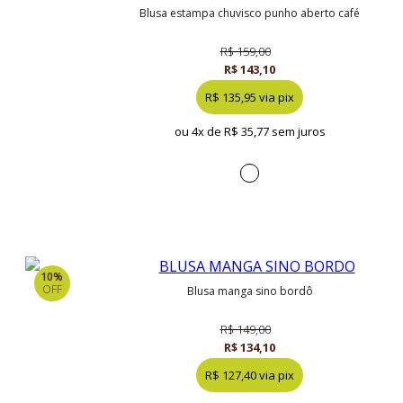
blusa estampa chuvisco punho aberto café
R$ 159,00
R$ 143,10
R$ 135,95 via pix
ou 4x de
R$ 35,77 sem juros
10%
OFF
blusa manga sino bordô
R$ 149,00
R$ 134,10
R$ 127,40 via pix