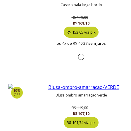
casaco pala larga bordo
R$ 179,00
R$ 161,10
R$ 153,05 via pix
ou 4x de
R$ 40,27 sem juros
10%
OFF
blusa ombro amarração verde
R$ 119,00
R$ 107,10
R$ 101,74 via pix