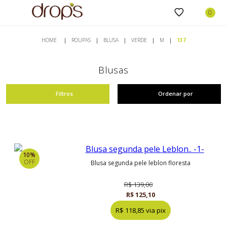
ROUPAS
BLUSA
VERDE
M
137
Blusas
Filtros
Ordenar por
10%
OFF
blusa segunda pele leblon floresta
R$ 139,00
R$ 125,10
R$ 118,85 via pix