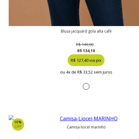
blusa jacquard gola alta café
R$ 149,00
R$ 134,10
R$ 127,40 via pix
ou 4x de
R$ 33,52 sem juros
10%
OFF
camisa liocel marinho