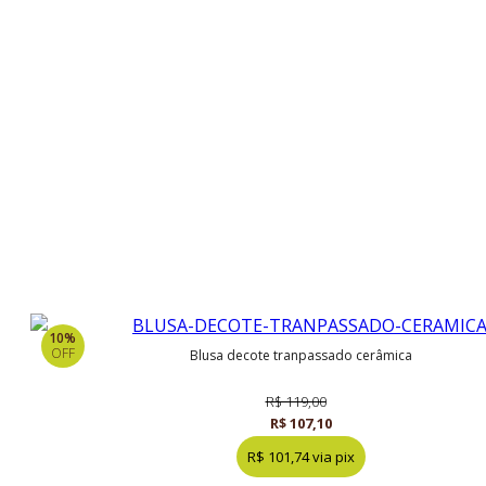
10%
OFF
blusa decote tranpassado cerâmica
R$ 119,00
R$ 107,10
R$ 101,74 via pix