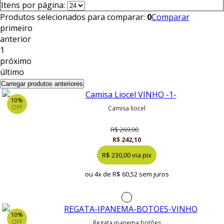
Itens por página:
Produtos selecionados para comparar:
0
Comparar
primeiro
anterior
1
próximo
último
Carregar produtos anteriores
10%
OFF
camisa liocel
R$ 269,00
R$ 242,10
R$ 230,00 via pix
ou 4x de
R$ 60,52 sem juros
10%
OFF
regata ipanema botões