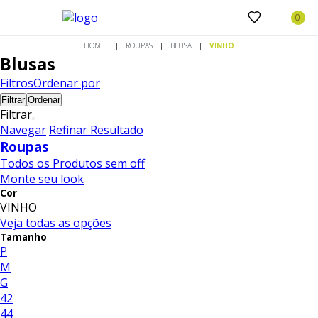
ROUPAS
BLUSA
VINHO
Blusas
Filtros
Ordenar por
Filtrar
Ordenar
Filtrar
Navegar
Refinar Resultado
Roupas
Todos os Produtos sem off
Monte seu look
Cor
VINHO
Veja todas as opções
Tamanho
P
M
G
42
44