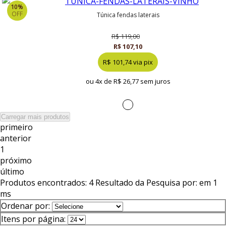
10%
OFF
túnica fendas laterais
R$ 119,00
R$ 107,10
R$ 101,74 via pix
ou 4x de
R$ 26,77 sem juros
Carregar mais produtos
primeiro
anterior
1
próximo
último
Produtos encontrados:
4
Resultado da Pesquisa por:
em
1
ms
Ordenar por:
Itens por página: