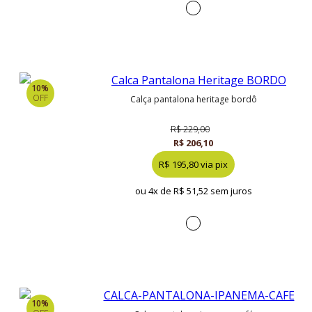
10%
OFF
calça pantalona heritage bordô
R$ 229,00
R$ 206,10
R$ 195,80 via pix
ou 4x de
R$ 51,52 sem juros
10%