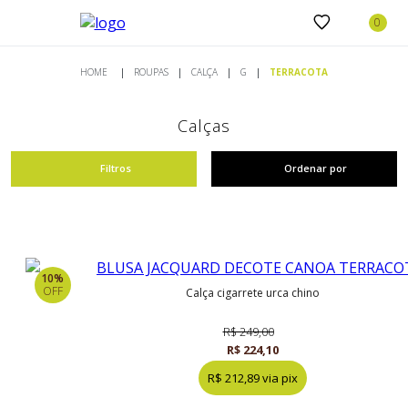
ROUPAS
CALÇA
G
TERRACOTA
Calças
Filtros
Ordenar por
10%
OFF
calça cigarrete urca chino
R$ 249,00
R$ 224,10
R$ 212,89 via pix