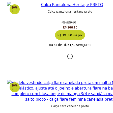
10%
OFF
calça pantalona heritage preto
R$ 229,00
R$ 206,10
R$ 195,80 via pix
ou 4x de
R$ 51,52 sem juros
10%
OFF
calça flare canelada preto