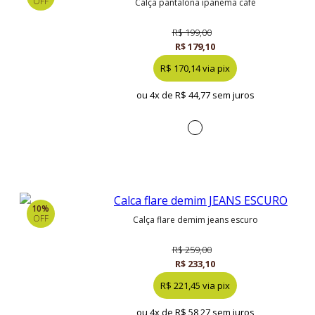
OFF
calça pantalona ipanema café
R$ 199,00
R$ 179,10
R$ 170,14 via pix
ou 4x de
R$ 44,77 sem juros
10%
OFF
calça flare demim jeans escuro
R$ 259,00
R$ 233,10
R$ 221,45 via pix
ou 4x de
R$ 58,27 sem juros