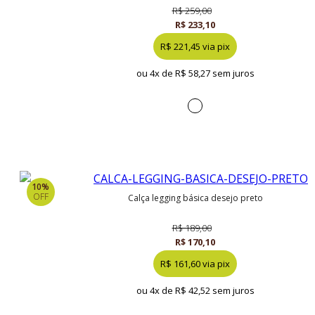
R$ 259,00
R$ 233,10
R$ 221,45 via pix
ou 4x de
R$ 58,27 sem juros
10%
OFF
calça legging básica desejo preto
R$ 189,00
R$ 170,10
R$ 161,60 via pix
ou 4x de
R$ 42,52 sem juros