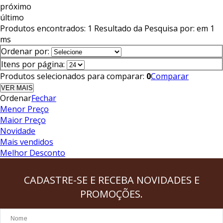
próximo
último
Produtos encontrados:
1
Resultado da Pesquisa por:
em
1
ms
Ordenar por:
Itens por página:
Produtos selecionados para comparar:
0
Comparar
VER MAIS
Ordenar
Fechar
Menor Preço
Maior Preço
Novidade
Mais vendidos
Melhor Desconto
CADASTRE-SE
E RECEBA NOVIDADES E
PROMOÇÕES.