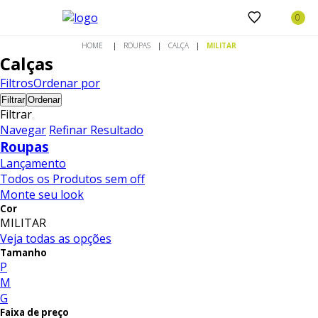
ROUPAS
CALÇA
MILITAR
Calças
Filtros
Ordenar por
Filtrar
Ordenar
Filtrar
Navegar
Refinar Resultado
Roupas
Lançamento
Todos os Produtos sem off
Monte seu look
Cor
MILITAR
Veja todas as opções
Tamanho
P
M
G
Faixa de preço