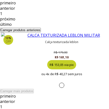
primeiro
anterior
1
próximo
último
Carregar produtos anteriores
10%
OFF
calça texturizada leblon
R$ 179,00
R$ 161,10
R$ 153,05 via pix
ou 4x de
R$ 40,27 sem juros
Carregar mais produtos
primeiro
anterior
1