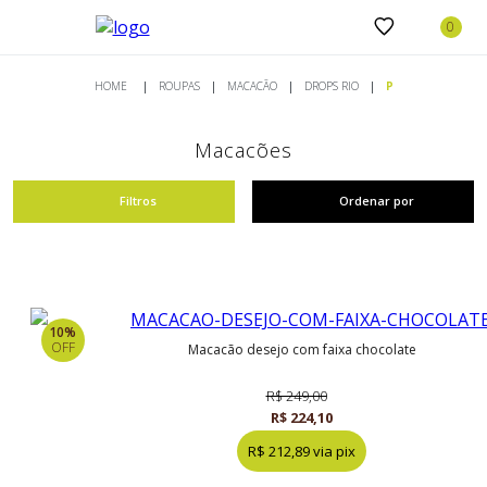
ROUPAS
MACACÃO
DROPS RIO
P
Macacões
Filtros
Ordenar por
10%
OFF
macacão desejo com faixa chocolate
R$ 249,00
R$ 224,10
R$ 212,89 via pix