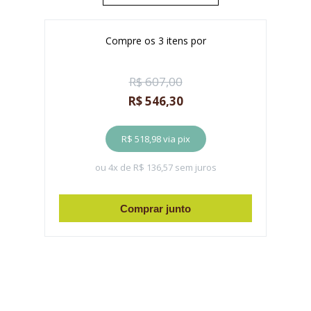
38
Compre os
3
itens por
40
42
R$ 607,00
44
R$ 546,30
R$ 518,98
via pix
ou 4x de
R$ 136,57
sem juros
Comprar junto