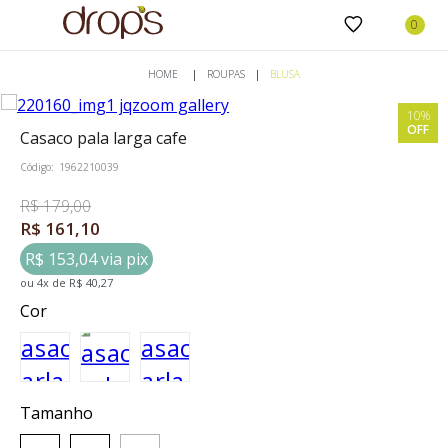
ROUPAS
BLUSA
10%
OFF
casaco pala larga cafe
Código:
1962210039
R$ 179,00
R$ 161,10
R$ 153,04 via pix
ou
4
x
de
R$ 40,27
Cor
Tamanho