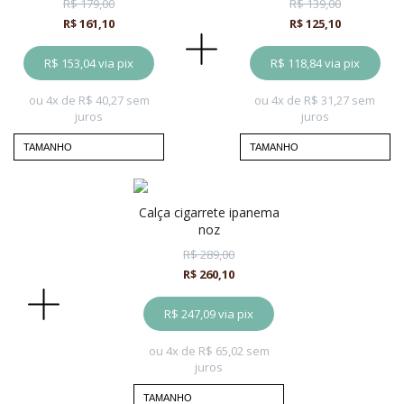
R$ 179,00
R$ 139,00
R$ 161,10
R$ 125,10
R$ 153,04
via pix
R$ 118,84
via pix
ou 4x de
R$ 40,27
sem
ou 4x de
R$ 31,27
sem
juros
juros
TAMANHO
TAMANHO
P
P
M
M
calça cigarrete ipanema
noz
G
G
R$ 289,00
R$ 260,10
R$ 247,09
via pix
ou 4x de
R$ 65,02
sem
juros
TAMANHO