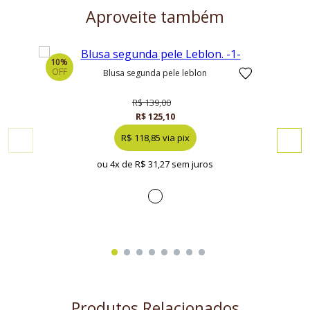
Aproveite também
10%
10%
OFF
OFF
blusa segunda pele leblon
R$ 139,00
R$ 125,10
R$ 118,85 via pix
ou 4x de
R$ 31,27 sem juros
Produtos Relacionados