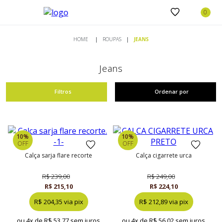
ROUPAS
JEANS
Jeans
Filtros
Ordenar por
10%
10%
OFF
OFF
calça sarja flare recorte
calça cigarrete urca
R$ 239,00
R$ 249,00
R$ 215,10
R$ 224,10
R$ 204,35 via pix
R$ 212,89 via pix
ou 4x de
R$ 53,77 sem juros
ou 4x de
R$ 56,02 sem juros