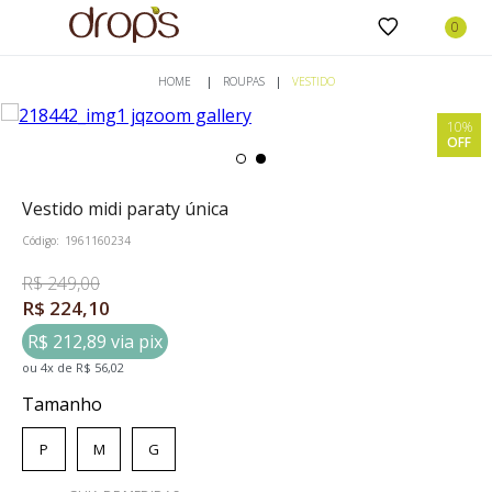
ROUPAS
VESTIDO
10%
OFF
vestido midi paraty única
Código:
1961160234
R$ 249,00
R$ 224,10
R$ 212,89 via pix
ou
4
x
de
R$ 56,02
Tamanho
P
M
G