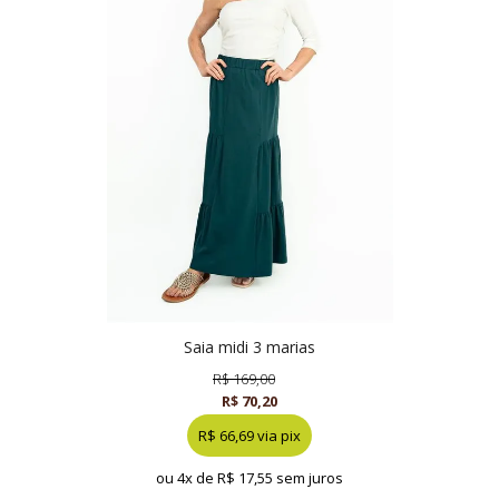
saia midi 3 marias
R$ 169,00
R$ 70,20
R$ 66,69 via pix
ou 4x de
R$ 17,55 sem juros