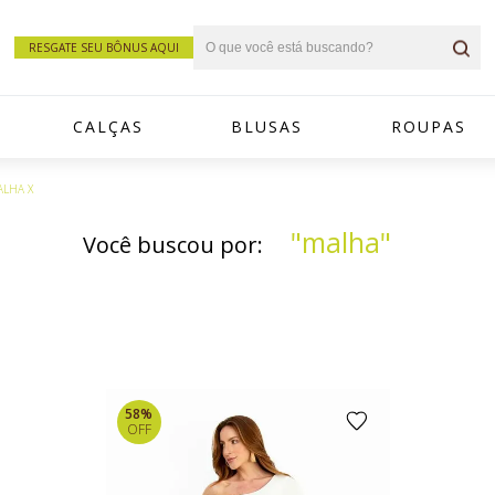
RESGATE SEU BÔNUS AQUI
CALÇAS
BLUSAS
ROUPAS
ALHA X
"malha"
Você buscou por:
58%
OFF