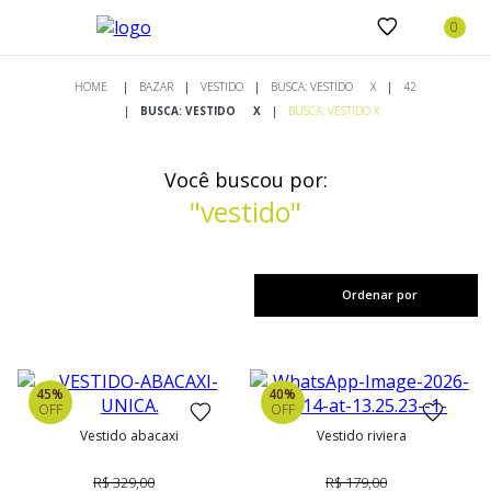
BAZAR
VESTIDO
BUSCA: VESTIDO
X
42
BUSCA: VESTIDO
X
BUSCA: VESTIDO X
Você buscou por:
"vestido"
Ordenar por
45%
40%
OFF
OFF
vestido abacaxi
vestido riviera
R$ 329,00
R$ 179,00