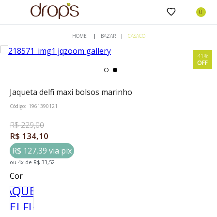
BAZAR
CASACO
41%
OFF
jaqueta delfi maxi bolsos marinho
Código:
1961390121
R$ 229,00
R$ 134,10
R$ 127,39 via pix
ou
4
x
de
R$ 33,52
Cor