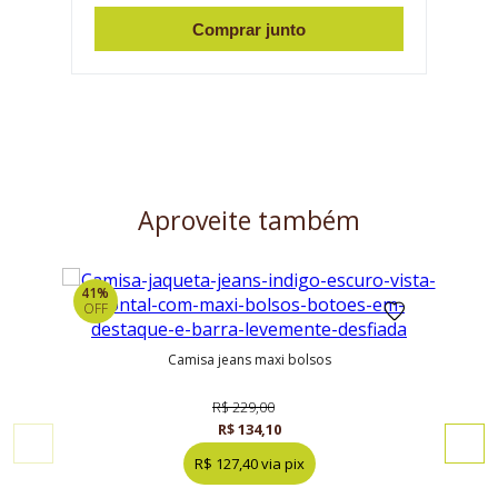
Comprar junto
Aproveite também
41%
41%
OFF
OFF
camisa jeans maxi bolsos
R$ 229,00
R$ 134,10
R$ 127,40 via pix