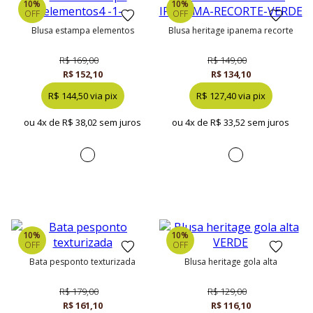
10%
10%
OFF
OFF
blusa estampa elementos
blusa heritage ipanema recorte
R$ 169,00
R$ 149,00
R$ 152,10
R$ 134,10
R$ 144,50 via pix
R$ 127,40 via pix
ou 4x de
R$ 38,02 sem juros
ou 4x de
R$ 33,52 sem juros
10%
10%
OFF
OFF
bata pesponto texturizada
blusa heritage gola alta
R$ 179,00
R$ 129,00
R$ 161,10
R$ 116,10