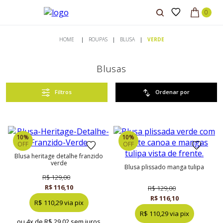
ROUPAS
BLUSA
VERDE
Blusas
Filtros
Ordenar por
10%
10%
OFF
OFF
blusa heritage detalhe franzido
verde
blusa plissado manga tulipa
R$ 129,00
R$ 116,10
R$ 129,00
R$ 116,10
R$ 110,29 via pix
R$ 110,29 via pix
ou 4x de
R$ 29,02 sem juros