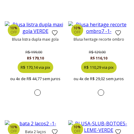
10%
10%
OFF
OFF
blusa listra dupla maxi gola
blusa heritage recorte ombro
R$ 199,00
R$ 129,00
R$ 179,10
R$ 116,10
R$ 170,14 via pix
R$ 110,29 via pix
ou 4x de
R$ 44,77 sem juros
ou 4x de
R$ 29,02 sem juros
10%
10%
OFF
OFF
bata 2 laços