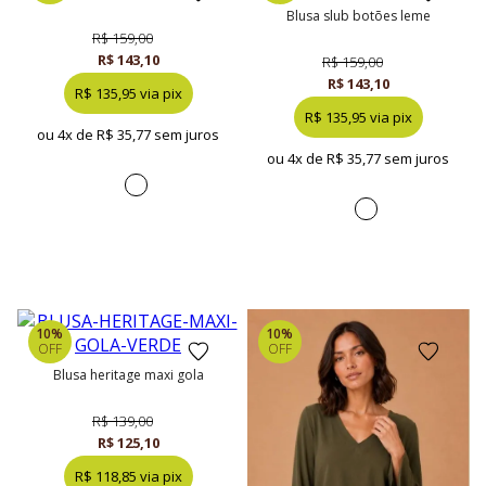
blusa slub botões leme
R$ 159,00
R$ 143,10
R$ 159,00
R$ 143,10
R$ 135,95 via pix
R$ 135,95 via pix
ou 4x de
R$ 35,77 sem juros
ou 4x de
R$ 35,77 sem juros
10%
10%
OFF
OFF
blusa heritage maxi gola
R$ 139,00
R$ 125,10
R$ 118,85 via pix