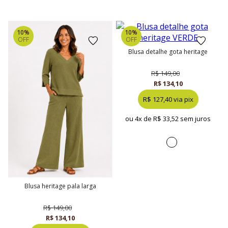
10%
10%
OFF
OFF
blusa detalhe gota heritage
R$ 149,00
R$ 134,10
R$ 127,40 via pix
ou 4x de
R$ 33,52 sem juros
blusa heritage pala larga
R$ 149,00
R$ 134,10