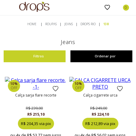
ROUPAS
JEANS
DROPS RIO
138
Jeans
Filtros
Ordenar por
10%
10%
OFF
OFF
calça sarja flare recorte
calça cigarrete urca
R$ 239,00
R$ 249,00
R$ 215,10
R$ 224,10
R$ 204,35 via pix
R$ 212,89 via pix
ou 4x de
R$ 53,77 sem juros
ou 4x de
R$ 56,02 sem juros