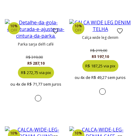
10%
10%
OFF
OFF
calça wide leg denim
parka sarja delfi café
R$ 219,00
R$ 197,10
R$ 319,00
R$ 287,10
R$ 187,25 via pix
R$ 272,75 via pix
ou 4x de
R$ 49,27 sem juros
ou 4x de
R$ 71,77 sem juros
10%
10%