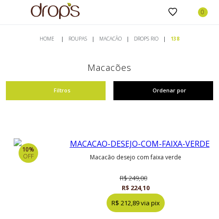
ROUPAS
MACACÃO
DROPS RIO
138
Macacões
Filtros
Ordenar por
10%
OFF
macacão desejo com faixa verde
R$ 249,00
R$ 224,10
R$ 212,89 via pix